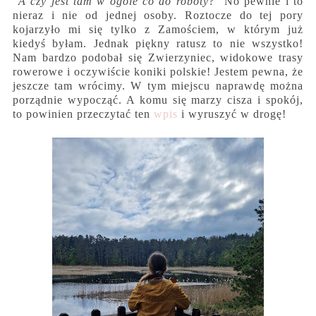
"
A czy jest tam w ogóle co do roboty
?" No pewnie i to
nieraz i nie od jednej osoby. Roztocze do tej pory
kojarzyło mi się tylko z Zamościem, w którym już
kiedyś byłam. Jednak piękny ratusz to nie wszystko!
Nam bardzo podobał się Zwierzyniec, widokowe trasy
rowerowe i oczywiście koniki polskie! Jestem pewna, że
jeszcze tam wrócimy. W tym miejscu naprawdę można
porządnie wypocząć. A komu się marzy cisza i spokój,
to powinien przeczytać ten
wpis
i wyruszyć w drogę!