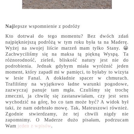
Naj
lepsze wspomnienie z podróży
Kto dotrwał do tego momentu? Bez dwóch zdań
najpiękniejszą podróżą w tym roku była ta na Maderę.
Wyżej na swojej liście marzeń mam tylko Stany. 😀
Zachwyciliśmy się na maksa tą piękną Wyspą. Ta
różnorodność, zieleń, bliskość natury jest nie do
podrobienia. Jednak gdybym miała wyróżnić jeden
moment, który zapadł mi w pamięci, to byłaby to wizyta
w lesie Fanal. A dokładnie spacer w chmurach.
Trafiliśmy na wyjątkowo ładne warunki pogodowe,
zazwyczaj panuje tam mgła. Czuliśmy się trochę
zmeczni, ja chwilę się zastanawiałam, czy jest sens
wychodzić na górę, bo co tam może być? A widok był
taki, że nam odebrało mowę. Tak, Mateuszowi również.
Zgodnie stwierdzamy, że tej chwili nigdy nie
zapomnimy. O Maderze dużo pisałam, podrzucam
Wam
jeden z wpisów
.