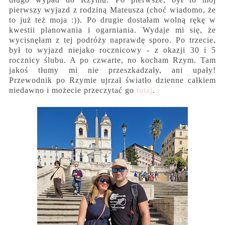
pierwszy wyjazd z rodziną Mateusza (choć wiadomo, że
to już też moja :)). Po drugie dostałam wolną rękę w
kwestii planowania i ogarniania. Wydaje mi się, że
wycisnęłam z tej podróży naprawdę sporo. Po trzecie,
był to wyjazd niejako rocznicowy - z okazji 30 i 5
rocznicy ślubu. A po czwarte, no kocham Rzym. Tam
jakoś tłumy mi nie przeszkadzały, ani upały!
Przewodnik po Rzymie ujrzał światło dzienne całkiem
niedawno i możecie przeczytać go
tutaj
.