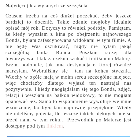
Na
jwięcej łez wylanych ze szczęścia
Czasem trzeba na coś dłużej poczekać, żeby jeszcze
bardziej to docenić. Takie zdanie mogłoby idealnie
opisać mój rok. Dotyczy to również podróży. Pamiętam,
że kiedy wyszłam z kina po obejrzeniu najnowszego
Bonda, byłam zafascynowana widokami w tym filmie. A
nie będę Was oszukiwać, nigdy nie byłam jakąś
szczególną fanką Bonda. Poszłam raczej dla
towarzystwa. I tak zaczęłam szukać i trafiłam na Materę.
Brzmi podobnie, jak inna destynacja o której również
marzyłam. Wybraliśmy się tam na końcu stycznia.
Włochy w ogóle mają w moim sercu szczególne miejsce,
więc chociażby dlatego wyjazd ten nastrajał nas
pozytywnie. I kiedy naoglądałam się tego Bonda, zdjęć,
relacji i weszłam na balkon widokowy, to nie mogłam
opanować łez. Samo to wspomnienie wywołuje we mnie
wzruszenie, bo było tam naprawdę przepięknie. Wtedy
nie mieliśmy pojęcia, ile jeszcze takich pięknych miejsc
przed nami w tym roku... Przewodnik po Materze jest
dostępny pod tym
linkiem
.