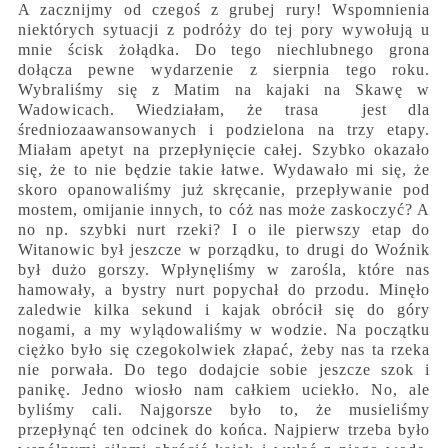
A zacznijmy od czegoś z grubej rury! Wspomnienia
niektórych sytuacji z podróży do tej pory wywołują u
mnie ścisk żołądka. Do tego niechlubnego grona
dołącza pewne wydarzenie z sierpnia tego roku.
Wybraliśmy się z Matim na kajaki na Skawę w
Wadowicach. Wiedziałam, że trasa jest dla
średniozaawansowanych i podzielona na trzy etapy.
Miałam apetyt na przepłynięcie całej. Szybko okazało
się, że to nie będzie takie łatwe. Wydawało mi się, że
skoro opanowaliśmy już skręcanie, przepływanie pod
mostem, omijanie innych, to cóż nas może zaskoczyć? A
no np. szybki nurt rzeki? I o ile pierwszy etap do
Witanowic był jeszcze w porządku, to drugi do Woźnik
był dużo gorszy. Wpłynęliśmy w zarośla, które nas
hamowały, a bystry nurt popychał do przodu. Minęło
zaledwie kilka sekund i kajak obrócił się do góry
nogami, a my wylądowaliśmy w wodzie. Na początku
ciężko było się czegokolwiek złapać, żeby nas ta rzeka
nie porwała. Do tego dodajcie sobie jeszcze szok i
panikę. Jedno wiosło nam całkiem uciekło. No, ale
byliśmy cali. Najgorsze było to, że musieliśmy
przepłynąć ten odcinek do końca. Najpierw trzeba było