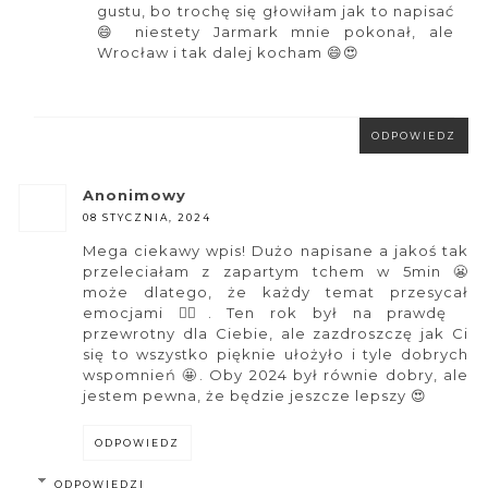
gustu, bo trochę się głowiłam jak to napisać
😄 niestety Jarmark mnie pokonał, ale
Wrocław i tak dalej kocham 😄😍
ODPOWIEDZ
anonimowy
08 STYCZNIA, 2024
Mega ciekawy wpis! Dużo napisane a jakoś tak
przeleciałam z zapartym tchem w 5min 😬
może dlatego, że każdy temat przesycał
emocjami 😵‍💫. Ten rok był na prawdę
przewrotny dla Ciebie, ale zazdroszczę jak Ci
się to wszystko pięknie ułożyło i tyle dobrych
wspomnień 🤩. Oby 2024 był równie dobry, ale
jestem pewna, że będzie jeszcze lepszy 😍
ODPOWIEDZ
ODPOWIEDZI