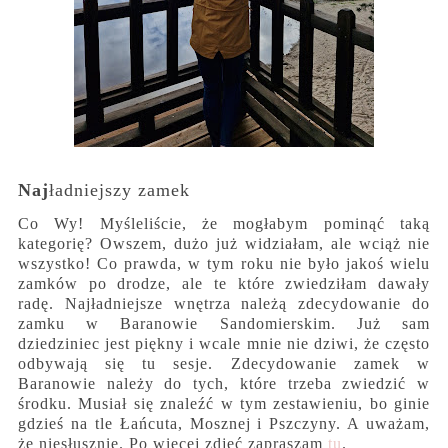
Naj
ładniejszy zamek
Co Wy! Myśleliście, że mogłabym pominąć taką
kategorię? Owszem, dużo już widziałam, ale wciąż nie
wszystko! Co prawda, w tym roku nie było jakoś wielu
zamków po drodze, ale te które zwiedziłam dawały
radę. Najładniejsze wnętrza należą zdecydowanie do
zamku w Baranowie Sandomierskim. Już sam
dziedziniec jest piękny i wcale mnie nie dziwi, że często
odbywają się tu sesje. Zdecydowanie zamek w
Baranowie należy do tych, które trzeba zwiedzić w
środku. Musiał się znaleźć w tym zestawieniu, bo ginie
gdzieś na tle Łańcuta, Mosznej i Pszczyny. A uważam,
że niesłusznie. Po więcej zdjęć zapraszam
tu
.