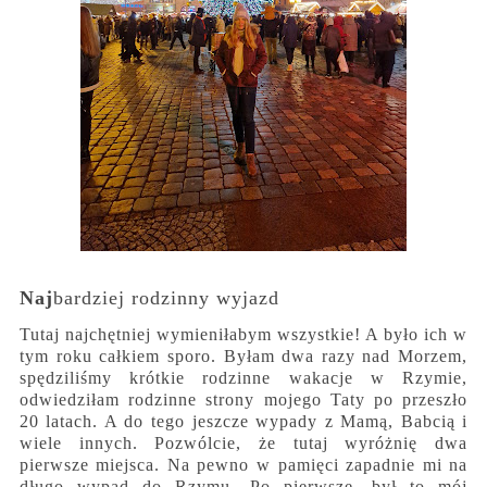
Naj
bardziej rodzinny wyjazd
Tutaj najchętniej wymieniłabym wszystkie! A było ich w
tym roku całkiem sporo. Byłam dwa razy nad Morzem,
spędziliśmy krótkie rodzinne wakacje w Rzymie,
odwiedziłam rodzinne strony mojego Taty po przeszło
20 latach. A do tego jeszcze wypady z Mamą, Babcią i
wiele innych. Pozwólcie, że tutaj wyróżnię dwa
pierwsze miejsca. Na pewno w pamięci zapadnie mi na
długo wypad do Rzymu. Po pierwsze, był to mój