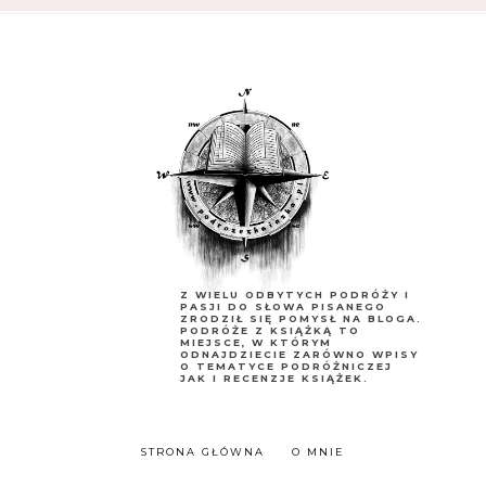
Z WIELU ODBYTYCH PODRÓŻY I
PASJI DO SŁOWA PISANEGO
ZRODZIŁ SIĘ POMYSŁ NA BLOGA.
PODRÓŻE Z KSIĄŻKĄ TO
MIEJSCE, W KTÓRYM
ODNAJDZIECIE ZARÓWNO WPISY
O TEMATYCE PODRÓŻNICZEJ
JAK I RECENZJE KSIĄŻEK.
STRONA GŁÓWNA
O MNIE