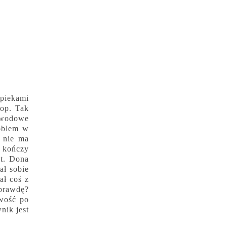
ypiekami
top. Tak
awodowe
roblem w
, nie ma
a kończy
et. Dona
ał sobie
ał coś z
aprawdę?
iwość po
nik jest