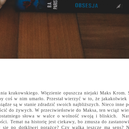
ania krakowskiego. Więzienie opuszcza niejaki Maks Krom.
y coś w nim umarło. Przestał wierzyć w to, że jakakolwiek
iądze są w stanie zdradzić swoich najbliższych. Nieco inne p
ócić do żywych. W przeciwieństwie do Maksa, ten wciąż wie
e ostatniego słowa w walce o wolność swoją i bliskich. Na
ści. Temat na historię jest ciekawy, bo zmusza do zastanowi
 się po dotkliwej porażce? Czy walka jeszcze ma sens? 