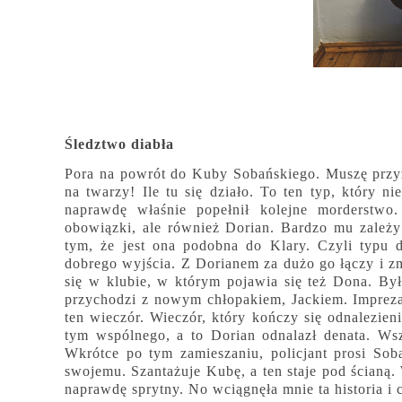
Śledztwo diabła
Pora na powrót do Kuby Sobańskiego. Muszę przyzn
na twarzy! Ile tu się działo. To ten typ, który 
naprawdę właśnie popełnił kolejne morderstw
obowiązki, ale również Dorian. Bardzo mu zależy
tym, że jest ona podobna do Klary. Czyli typu d
dobrego wyjścia. Z Dorianem za dużo go łączy i z
się w klubie, w którym pojawia się też Dona. By
przychodzi z nowym chłopakiem, Jackiem. Impreza 
ten wieczór. Wieczór, który kończy się odnalezien
tym wspólnego, a to Dorian odnalazł denata. Ws
Wkrótce po tym zamieszaniu, policjant prosi So
swojemu. Szantażuje Kubę, a ten staje pod ścianą. 
naprawdę sprytny. No wciągnęła mnie ta historia i c