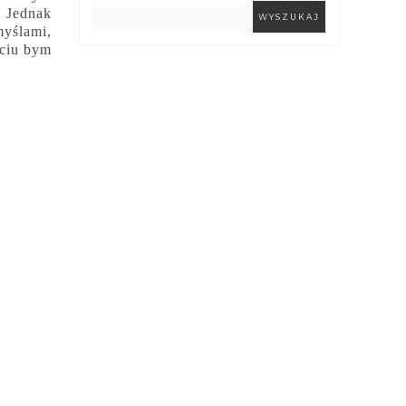
. Jednak
myślami,
yciu bym