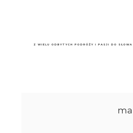
Z WIELU ODBYTYCH PODRÓŻY I PASJI DO SŁOWA
mar