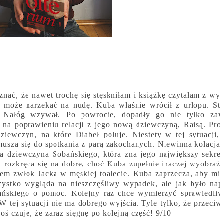
ać, że nawet trochę się stęskniłam i książkę czytałam z w
nie może narzekać na nudę. Kuba właśnie wrócił z urlopu. S
o. Nałóg wzywał. Po powrocie, dopadły go nie tylko z
 na poprawieniu relacji z jego nową dziewczyną, Raisą. P
ziewczyn, na które Diabeł poluje. Niestety w tej sytuacji
musza się do spotkania z parą zakochanych. Niewinna kolacj
ła dziewczyna Sobańskiego, która zna jego największy sekr
rozkręca się na dobre, choć Kuba zupełnie inaczej wyobraż
iem zwłok Jacka w męskiej toalecie. Kuba zaprzecza, aby mi
zystko wygląda na nieszczęśliwy wypadek, ale jak było n
bańskiego o pomoc. Kolejny raz chce wymierzyć sprawiedl
W tej sytuacji nie ma dobrego wyjścia. Tyle tylko, że przeciw
oś czuję, że zaraz sięgnę po kolejną część! 9/10