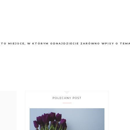
Ą TO MIEJSCE, W KTÓRYM ODNAJDZIECIE ZARÓWNO WPISY O TEM
POLECANY POST