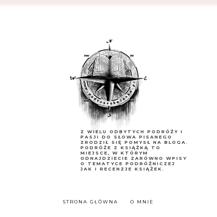
Z WIELU ODBYTYCH PODRÓŻY I
PASJI DO SŁOWA PISANEGO
ZRODZIŁ SIĘ POMYSŁ NA BLOGA.
PODRÓŻE Z KSIĄŻKĄ TO
MIEJSCE, W KTÓRYM
ODNAJDZIECIE ZARÓWNO WPISY
O TEMATYCE PODRÓŻNICZEJ
JAK I RECENZJE KSIĄŻEK.
STRONA GŁÓWNA
O MNIE