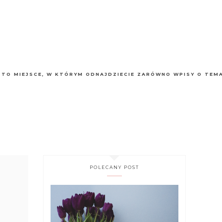
Ą TO MIEJSCE, W KTÓRYM ODNAJDZIECIE ZARÓWNO WPISY O TEM
POLECANY POST