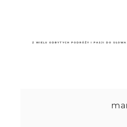
Z WIELU ODBYTYCH PODRÓŻY I PASJI DO SŁOWA
mar