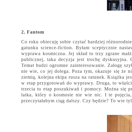
2. Fantom
Co roku obiecuję sobie czytać bardziej różnorodnie
gatunku science-fiction. Byłam sceptycznie nast
wyprawa kosmiczna. Jej skład to trzy zgrane małże
publicznej, taka decyzja jest trochę dyskusyjna
Temat budzi ogromne zainteresowanie. Załogę szy
nie wie, co jej dolega. Poza tym, okazuje się że ni
ziemią, kolejna ekipa rusza na ratunek. Książka j
w etap przygotowań do wyprawy. Druga, to właściw
trzecia to etap poszukiwań i pomocy. Można się p
laika, który o kosmosie nie wie nic. I te pojęcia
przeczytałabym ciąg dalszy. Czy będzie? To wie ty