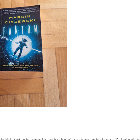
siążki też nie mogło zabraknąć w tym miesiącu. Z jednej s