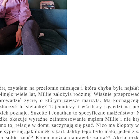
órą czytałam na przełomie miesiąca i która chyba była najsła
Minęło wiele lat, Millie założyła rodzinę. Właśnie przeprowad
rowadzić życie, o którym zawsze marzyła. Ma kochająceg
burzyć te sielankę? Tajemniczy i wścibscy sąsiedzi na p
akich poznaje. Suzette i Jonathan to specyficzne małżeństwo. 
iadka okazuje wyraźne zainteresowanie mężem Millie i nie kry
mo to, relacje w domu zaczynają się psuć. Nico ma kłopoty w
e sypie się, jak domek z kart. Jakby tego było mało, jeden z 
 o sobie znać? Komu można naprawdę zaufać? Akcja rozkr