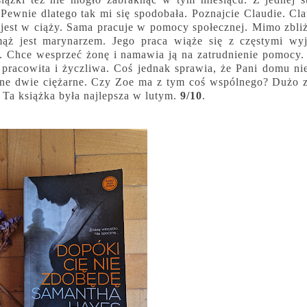
 Pewnie dlatego tak mi się spodobała. Poznajcie Claudie. Cl
est w ciąży. Sama pracuje w pomocy społecznej. Mimo zbli
 mąż jest marynarzem. Jego praca wiąże się z częstymi wy
du. Chce wesprzeć żonę i namawia ją na zatrudnienie pomocy
t pracowita i życzliwa. Coś jednak sprawia, że Pani domu nie
wane dwie ciężarne. Czy Zoe ma z tym coś wspólnego? Dużo
 Ta książka była najlepsza w lutym.
9/10
.