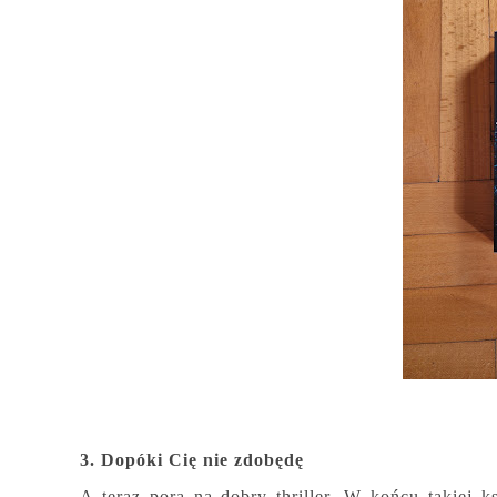
3. Dopóki Cię nie zdobędę
A teraz pora na dobry thriller. W końcu takiej k