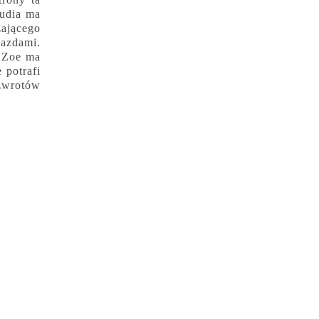
audia ma
żającego
jazdami.
. Zoe ma
 potrafi
 zwrotów