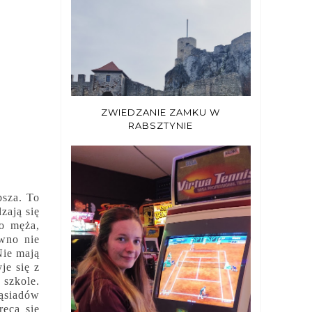
ZWIEDZANIE ZAMKU W
RABSZTYNIE
bsza. To
zają się
o męża,
ewno nie
Nie mają
je się z
 szkole.
sąsiadów
ęca się