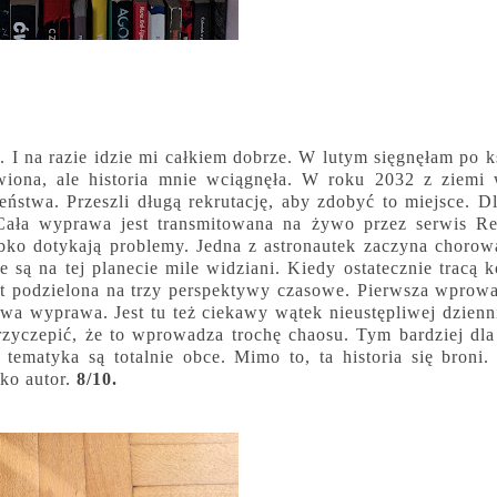
. I na razie idzie mi całkiem dobrze. W lutym sięgnęłam po k
awiona, ale historia mnie wciągnęła. W roku 2032 z ziemi
ństwa. Przeszli długą rekrutację, aby zdobyć to miejsce. Dl
. Cała wyprawa jest transmitowana na żywo przez serwis Re
bko dotykają problemy. Jedna z astronautek zaczyna chorow
e są na tej planecie mile widziani. Kiedy ostatecznie tracą k
est podzielona na trzy perspektywy czasowe. Pierwsza wprow
a wyprawa. Jest tu też ciekawy wątek nieustępliwej dzienni
rzyczepić, że to wprowadza trochę chaosu. Tym bardziej dla
, tematyka są totalnie obce. Mimo to, ta historia się broni.
lko autor.
8/10.